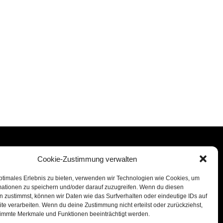
Beerdigungsinstitut Haltermann
Cookie-Zustimmung verwalten
Inh. Barbara Baumgarten
ptimales Erlebnis zu bieten, verwenden wir Technologien wie Cookies, um
Heisinger Straße 489
mationen zu speichern und/oder darauf zuzugreifen. Wenn du diesen
45259 Essen-Heisingen
 zustimmst, können wir Daten wie das Surfverhalten oder eindeutige IDs auf
te verarbeiten. Wenn du deine Zustimmung nicht erteilst oder zurückziehst,
0201 / 46 07 40
immte Merkmale und Funktionen beeinträchtigt werden.
0201 / 46 45 87