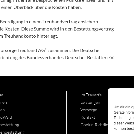
e einen Überblick über die Kosten haben.
e Beerdigung in einem Treuhandvertrag absichern.
 die Kosten. Diese Summe wird in den Bestattungsvertrag
em Treuhandkonto hinterlegt.
svorsorge Treuhand AG“ zusammen. Die Deutsche
nrichtung des Bundesverbandes Deutscher Bestatter e.V.
ge
Im Trauerfall
men
Leistungen
Um dir ein o
en
Vorsorge
Geräteinfor
edWald
Kontakt
Technologien
dieser Websi
bestattung
Cookie-Richtlinie (EU)
können best
enbestattung