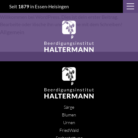
Autor:
pxlstrk_admin
Seit
1879
in Essen-Heisingen
Hallo Welt!
Willkommen bei WordPress. Dies ist dein erster Beitrag.
Bearbeite oder lösche ihn und beginne mit dem Schreiben!
Allgemein
Särge
Blumen
Urnen
FriedWald
Seebestattung