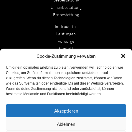
Urnenbestattung
Erdbestattung
Im Trauerfall
Leistungen
Vorsorge
Kontakt
Cookie-Richtlinie (EU)
Cookie-Zustimmung verwalten
Beerdigungsinstitut Haltermann
Um dir ein optimales Erlebnis zu bieten, verwenden wir Technologien wie
Cookies, um Geräteinformationen zu speichern und/oder darauf
Inh. Barbara Baumgarten
zuzugreifen. Wenn du diesen Technologien zustimmst, können wir Daten
Heisinger Straße 489
wie das Surfverhalten oder eindeutige IDs auf dieser Website verarbeiten.
Wenn du deine Zustimmung nicht erteilst oder zurückziehst, können
45259 Essen-Heisingen
bestimmte Merkmale und Funktionen beeinträchtigt werden.
0201 / 46 07 40
0201 / 46 45 87
Akzeptieren
info@haltermann-essen.de
Ablehnen